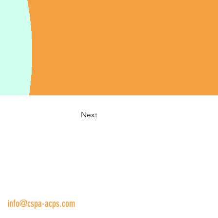
Next
us:
info@cspa-acps.com