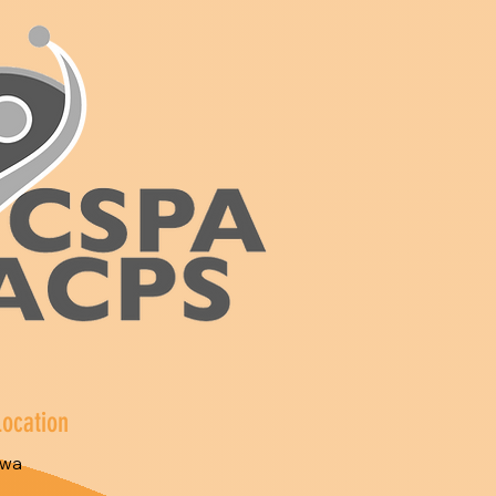
Location
awa