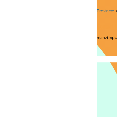
Province:
Contact 
manzi.mp