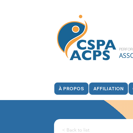
PERFOR
ASS
À PROPOS
AFFILIATION
< Back to list