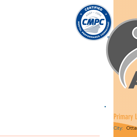
Primary 
City:
Ott