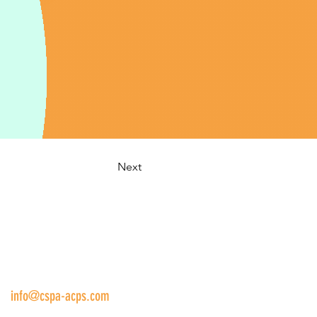
Next
us:
info@cspa-acps.com