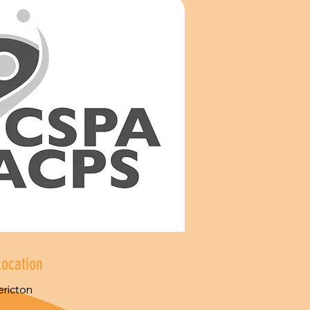
Location
ericton