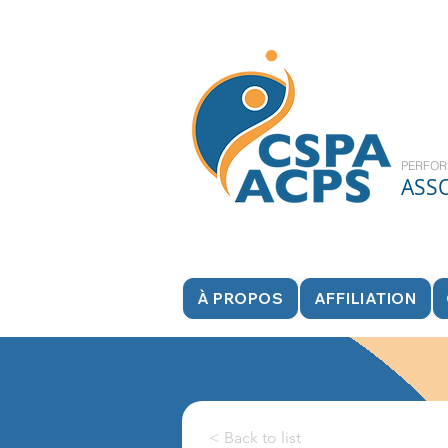
PERFOR
ASS
À PROPOS
AFFILIATION
< Back to list