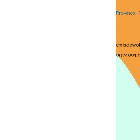
Province:
Contact 
chrisdewo
90249912