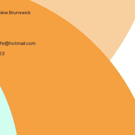
New Brunswick
Information
lfe@hotmail.com
23