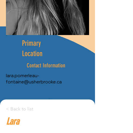
Primary
Location
Contact Information
lara.pomerleau-
fontaine@usherbrooke.ca
City:
< Back to list
Province:
Lara
Montreal
Quebec